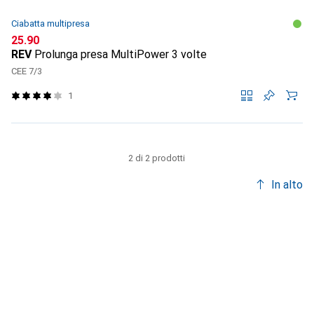
Ciabatta multipresa
CHF
25.90
REV
Prolunga presa MultiPower 3 volte
CEE 7/3
1
2 di 2 prodotti
In alto