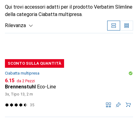
Qui trovi accessori adatti per il prodotto Verbatim Slimline
della categoria Ciabatta multipresa.
Rilevanza
Elenco dei prodotti
SCONTO SULLA QUANTITÀ
Ciabatta multipresa
CHF
6.15
da 2 Pezzi
Brennenstuhl
Eco-Line
3x, Tipo 13, 2 m
35