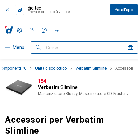
digitec
Vai all'app
Trova e ordina più veloce
Impostazioni
Conto cliente
Liste di confronto
Liste dei desideri
Carrello
Categoria Navigazione
Menu
Cerca
Componenti PC
Unità disco ottico
Verbatim Slimline
Accessori
CHF
154.–
Verbatim
Slimline
Masterizzatore Blu-ray, Masterizzatore CD, Masterizzatore DVD, Unità Blu-ray, Unità CD, Unità DVD
Accessori per Verbatim
Slimline