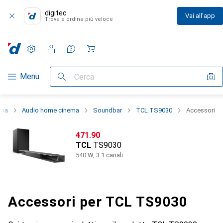
digitec
Vai all'app
Trova e ordina più veloce
Impostazioni
Conto cliente
Liste di confronto
Liste dei desideri
Carrello
Categoria Navigazione
Menu
Cerca
ema
Audio home cinema
Soundbar
TCL TS9030
Accessori
CHF
471.90
TCL
TS9030
540 W, 3.1 canali
Accessori per TCL TS9030