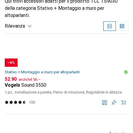
Qui trovi accessori adatti per il prodotto TCL TS9030
della categoria Stativo + Montaggio a muro per
altoparlanti.
Rilevanza
Elenco dei prodotti
−6%
Stativo + Montaggio a muro per altoparlanti
CHF
CHF
52.90
anziché
56.–
Vogels
Sound 3550
1 pz., Installazione a parete, Perno di rotazione, Regolabile in altezza
100