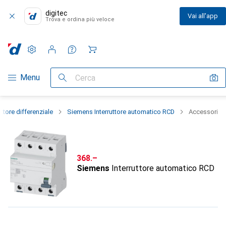
digitec
Vai all'app
Trova e ordina più veloce
Impostazioni
Conto cliente
Liste di confronto
Liste dei desideri
Carrello
Categoria Navigazione
Menu
Cerca
uttore differenziale
Siemens Interruttore automatico RCD
Accessori
CHF
368.–
Siemens
Interruttore automatico RCD