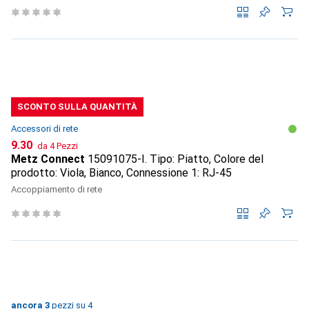
SCONTO SULLA QUANTITÀ
Accessori di rete
CHF
9.30
da 4 Pezzi
Metz Connect
15091075-I. Tipo: Piatto, Colore del
prodotto: Viola, Bianco, Connessione 1: RJ-45
Accoppiamento di rete
3
3
ancora 3
/ 4
pezzi su 4
pezzi su 4