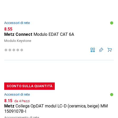
Accessori di rete
CHF
8.55
Metz Connect
Modulo EDAT CAT 6A
Modulo Keystone
SCONTO SULLA QUANTITÀ
Accessori di rete
CHF
8.15
da 4 Pezzi
Metz
Collega OpDAT modul LC-D (ceramica, beige) MM
1509107B-I
Accoppiamento di rete