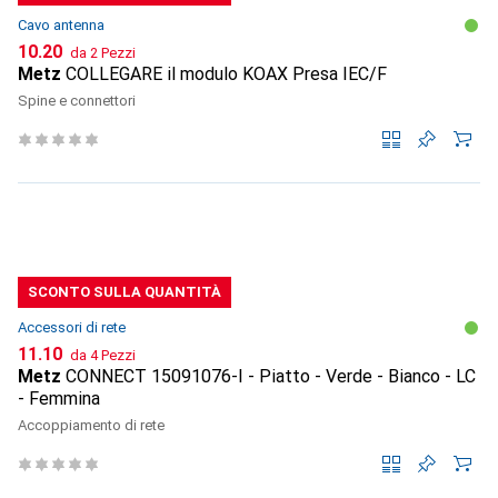
Cavo antenna
CHF
10.20
da 2 Pezzi
Metz
COLLEGARE il modulo KOAX Presa IEC/F
Spine e connettori
SCONTO SULLA QUANTITÀ
Accessori di rete
CHF
11.10
da 4 Pezzi
Metz
CONNECT 15091076-I - Piatto - Verde - Bianco - LC
- Femmina
Accoppiamento di rete