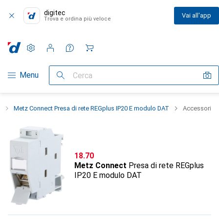
digitec
Vai all'app
Trova e ordina più veloce
Impostazioni
Conto cliente
Liste di confronto
Liste dei desideri
Carrello
Categoria Navigazione
Menu
Cerca
Metz Connect Presa di rete REGplus IP20 E modulo DAT
Accessori
CHF
18.70
Metz Connect
Presa di rete REGplus
IP20 E modulo DAT