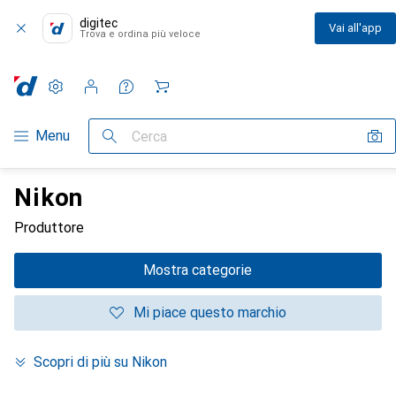
digitec
Vai all'app
Trova e ordina più veloce
Impostazioni
Conto cliente
Liste di confronto
Liste dei desideri
Carrello
Categoria Navigazione
Menu
Cerca
Nikon
Produttore
Mostra categorie
Mi piace questo marchio
Scopri di più su Nikon