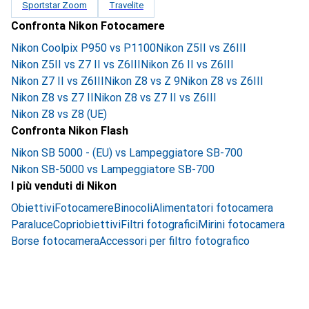
Sportstar Zoom
Travelite
Confronta Nikon Fotocamere
Nikon Coolpix P950 vs P1100
Nikon Z5II vs Z6III
Nikon Z5II vs Z7 II vs Z6III
Nikon Z6 II vs Z6III
Nikon Z7 II vs Z6III
Nikon Z8 vs Z 9
Nikon Z8 vs Z6III
Nikon Z8 vs Z7 II
Nikon Z8 vs Z7 II vs Z6III
Nikon Z8 vs Z8 (UE)
Confronta Nikon Flash
Nikon SB 5000 - (EU) vs Lampeggiatore SB-700
Nikon SB-5000 vs Lampeggiatore SB-700
I più venduti di Nikon
Obiettivi
Fotocamere
Binocoli
Alimentatori fotocamera
Paraluce
Copriobiettivi
Filtri fotografici
Mirini fotocamera
Borse fotocamera
Accessori per filtro fotografico