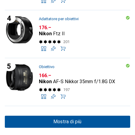
Adattatore per obiettivi
CHF
176.–
Nikon
Ftz II
201
Obiettivo
CHF
166.–
Nikon
AF-S Nikkor 35mm f/1.8G DX
197
Mostra di più