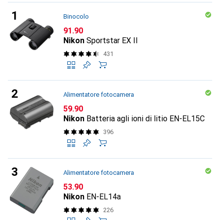
Binocolo
CHF
91.90
Nikon
Sportstar EX II
431
Alimentatore fotocamera
CHF
59.90
Nikon
Batteria agli ioni di litio EN-EL15C
396
Alimentatore fotocamera
CHF
53.90
Nikon
EN-EL14a
226