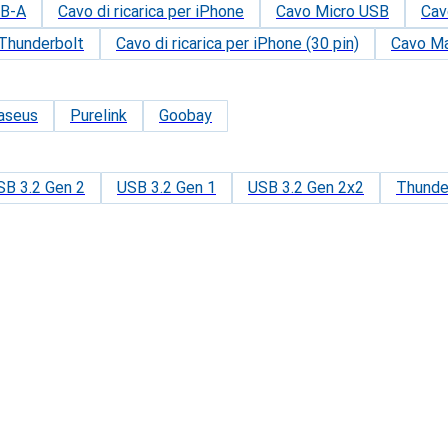
SB-A
Cavo di ricarica per iPhone
Cavo Micro USB
Cav
Thunderbolt
Cavo di ricarica per iPhone (30 pin)
Cavo M
aseus
Purelink
Goobay
SB 3.2 Gen 2
USB 3.2 Gen 1
USB 3.2 Gen 2x2
Thunde