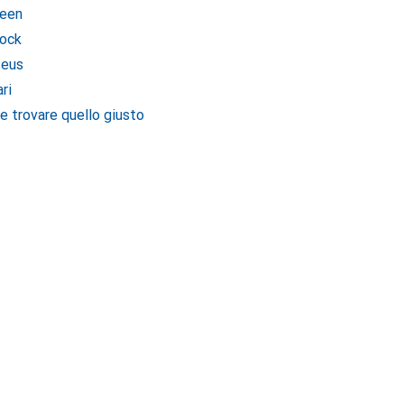
reen
lock
seus
ri
 trovare quello giusto