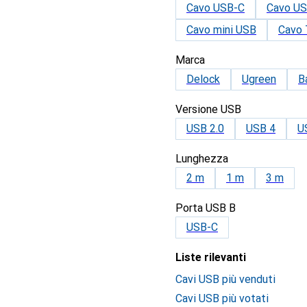
Cavo USB-C
Cavo U
Cavo mini USB
Cavo 
Marca
Delock
Ugreen
B
Versione USB
USB 2.0
USB 4
U
Lunghezza
2 m
1 m
3 m
Porta USB B
USB-C
Liste rilevanti
Cavi USB più venduti
Cavi USB più votati