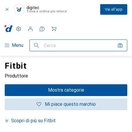
digitec
Vai all'app
Trova e ordina più veloce
Impostazioni
Conto cliente
Liste di confronto
Liste dei desideri
Carrello
Categoria Navigazione
Menu
Cerca
Fitbit
Produttore
Mostra categorie
Mi piace questo marchio
Scopri di più su Fitbit