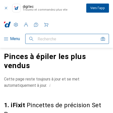
digitec
Vers l'app
Trouvez et commandez plus vite
Paramètres
Compte client
Listes de comparaison
Listes d'envies
Panier
Navigation par catégorie
Menu
Recherche
Pinces à épiler les plus
vendus
Cette page reste toujours à jour et se met
i
automatiquement à jour.
1. iFixit
Pincettes de précision Set