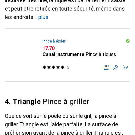
incurvée très fine, la tique est parfaitement saisie
et peut être retirée en toute sécurité, même dans
les endroits
plus
Pince à épiler
CHF
17.70
Canal instrumente
Pince à tiques
5
4. Triangle
Pince à griller
Que ce soit sur le poêle ou sur le gril, la pince à
griller Triangle est l'aide parfaite. La surface de
préhension avant de la pince à griller Triangle est