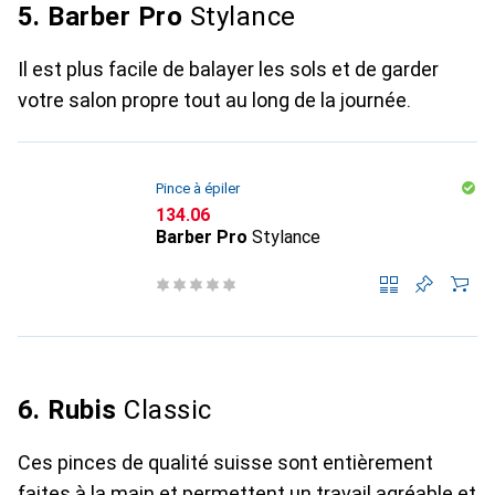
5. Barber Pro
Stylance
Il est plus facile de balayer les sols et de garder
votre salon propre tout au long de la journée.
Pince à épiler
CHF
134.06
Barber Pro
Stylance
6. Rubis
Classic
Ces pinces de qualité suisse sont entièrement
faites à la main et permettent un travail agréable et