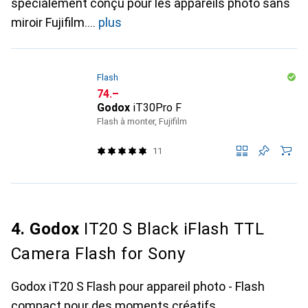
spécialement conçu pour les appareils photo sans
miroir Fujifilm.
plus
Flash
CHF
74.–
Godox
iT30Pro F
Flash à monter, Fujifilm
11
4. Godox
IT20 S Black iFlash TTL
Camera Flash for Sony
Godox iT20 S Flash pour appareil photo - Flash
compact pour des moments créatifs