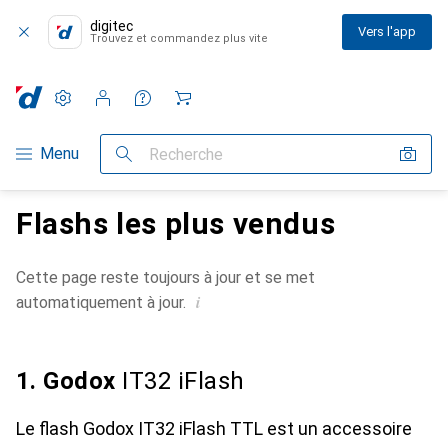
digitec
Vers l'app
Trouvez et commandez plus vite
Paramètres
Compte client
Listes de comparaison
Listes d'envies
Panier
Navigation par catégorie
Menu
Recherche
Flashs les plus vendus
Cette page reste toujours à jour et se met
i
automatiquement à jour.
1. Godox
IT32 iFlash
Le flash Godox IT32 iFlash TTL est un accessoire