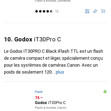
Flash à monter, Universel
12
10. Godox
iT30Pro C
Le Godox IT30PRO C Black iFlash TTL est un flash
de caméra compact et léger, spécialement conçu
pour les systèmes de caméras Canon. Avec un
poids de seulement 120
plus
Flash
CHF
74.–
Godox
iT30Pro C
Flash à monter, Canon