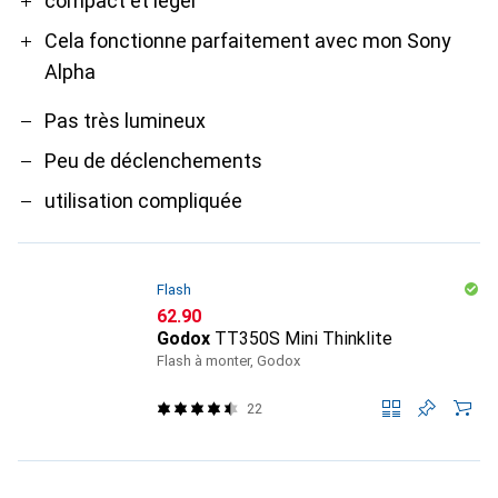
Pro
Contre
compact et léger
Cela fonctionne parfaitement avec mon Sony
Alpha
Pas très lumineux
Peu de déclenchements
utilisation compliquée
Flash
CHF
62.90
Godox
TT350S Mini Thinklite
Flash à monter, Godox
22