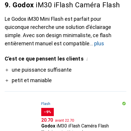
9. Godox
iM30 iFlash Caméra Flash
Le Godox iM30 Mini Flash est parfait pour
quiconque recherche une solution d'éclairage
simple. Avec son design minimaliste, ce flash
entièrement manuel est compatible
plus
C'est ce que pensent les clients
i
Pro
une puissance suffisante
petit et maniable
Flash
−9%
CHF
CHF
20.70
avant
22.70
Godox
iM30 iFlash Caméra Flash