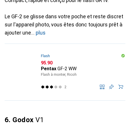
Compact, rapide et conçu pour le flash GR IV.
Le GF-2 se glisse dans votre poche et reste discret
sur l'appareil photo, vous êtes donc toujours prêt à
ajouter une
plus
Flash
CHF
95.90
Pentax
GF-2 WW
Flash à monter, Ricoh
2
6. Godox
V1