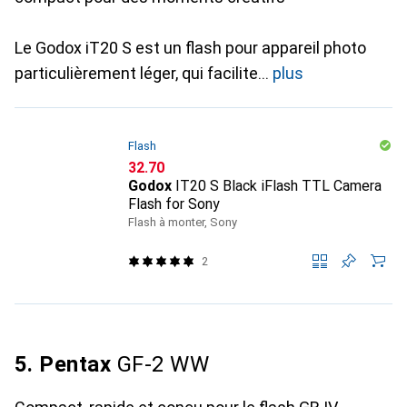
Le Godox iT20 S est un flash pour appareil photo
particulièrement léger, qui facilite
plus
Flash
CHF
32.70
Godox
IT20 S Black iFlash TTL Camera
Flash for Sony
Flash à monter, Sony
2
5. Pentax
GF-2 WW