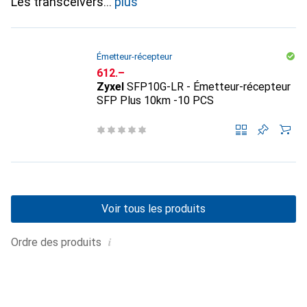
Les transceivers
plus
Émetteur-récepteur
CHF
612.–
Zyxel
SFP10G-LR - Émetteur-récepteur
SFP Plus 10km -10 PCS
Voir tous les produits
i
Ordre des produits