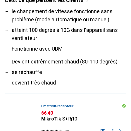
C'est ce que pensent les clients
i
Pro
Contre
le changement de vitesse fonctionne sans
problème (mode automatique ou manuel)
atteint 100 degrés à 10G dans l'appareil sans
ventilateur
Fonctionne avec UDM
Devient extrêmement chaud (80-110 degrés)
se réchauffe
devient très chaud
Émetteur-récepteur
CHF
66.40
MikroTik
S+Rj10