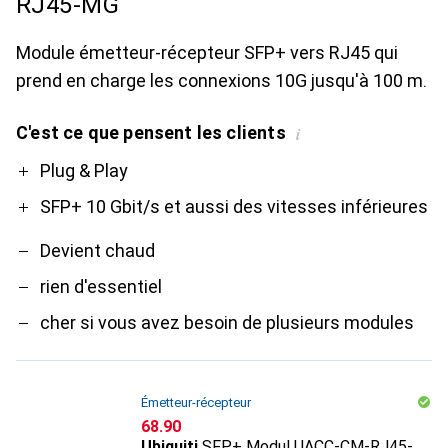
RJ45-MG
Module émetteur-récepteur SFP+ vers RJ45 qui
prend en charge les connexions 10G jusqu'à 100 m.
C'est ce que pensent les clients
i
Pro
Contre
Plug & Play
SFP+ 10 Gbit/s et aussi des vitesses inférieures
Devient chaud
rien d'essentiel
cher si vous avez besoin de plusieurs modules
Émetteur-récepteur
CHF
68.90
Ubiquiti
SFP+ Modul UACC-CM-RJ45-