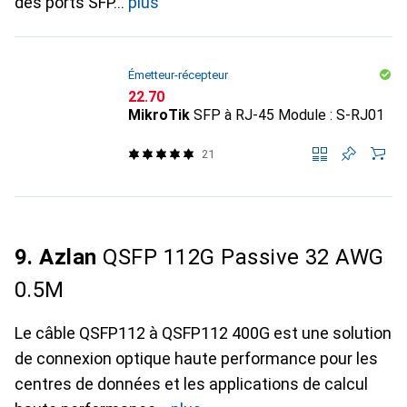
des ports SFP
plus
Émetteur-récepteur
CHF
22.70
MikroTik
SFP à RJ-45 Module : S-RJ01
21
9. Azlan
QSFP 112G Passive 32 AWG
0.5M
Le câble QSFP112 à QSFP112 400G est une solution
de connexion optique haute performance pour les
centres de données et les applications de calcul