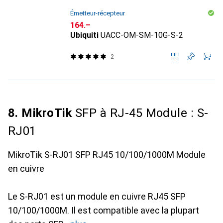
Émetteur-récepteur
CHF
164.–
Ubiquiti
UACC-OM-SM-10G-S-2
2
8. MikroTik
SFP à RJ-45 Module : S-
RJ01
MikroTik S-RJ01 SFP RJ45 10/100/1000M Module
en cuivre
Le S-RJ01 est un module en cuivre RJ45 SFP
10/100/1000M. Il est compatible avec la plupart