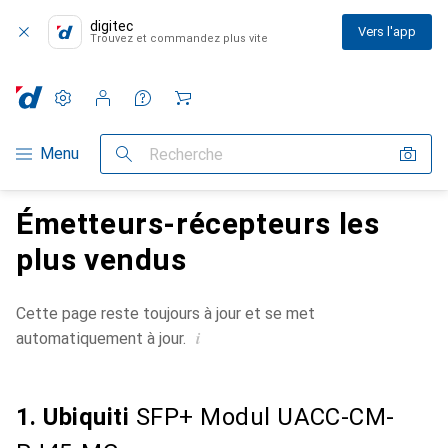
digitec
Vers l'app
Trouvez et commandez plus vite
Paramètres
Compte client
Listes de comparaison
Listes d'envies
Panier
Navigation par catégorie
Menu
Recherche
Émetteurs-récepteurs les
plus vendus
Cette page reste toujours à jour et se met
i
automatiquement à jour.
1. Ubiquiti
SFP+ Modul UACC-CM-