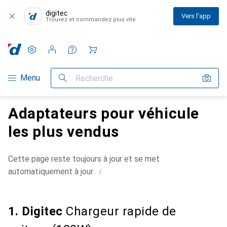
digitec
Vers l'app
Trouvez et commandez plus vite
Paramètres
Compte client
Listes de comparaison
Listes d'envies
Panier
Navigation par catégorie
Menu
Recherche
Adaptateurs pour véhicule
les plus vendus
Cette page reste toujours à jour et se met
i
automatiquement à jour.
1. Digitec
Chargeur rapide de