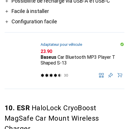
Pro
Possibilité de recharge via USB-A et USB-C
Facile à installer
Configuration facile
Adaptateur pour véhicule
CHF
23.90
Baseus
Car Bluetooth MP3 Player T
Shaped S-13
30
10. ESR
HaloLock CryoBoost
MagSafe Car Mount Wireless
Charger