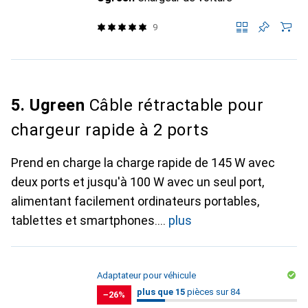
9
5. Ugreen
Câble rétractable pour
chargeur rapide à 2 ports
Prend en charge la charge rapide de 145 W avec
deux ports et jusqu'à 100 W avec un seul port,
alimentant facilement ordinateurs portables,
tablettes et smartphones.
plus
Adaptateur pour véhicule
15
15
plus que 15
/ 84
pièces sur 84
pièces sur 84
−26%