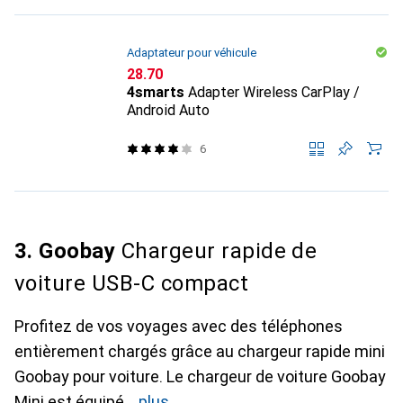
Adaptateur pour véhicule
CHF
28.70
4smarts
Adapter Wireless CarPlay /
Android Auto
6
3. Goobay
Chargeur rapide de
voiture USB-C compact
Profitez de vos voyages avec des téléphones
entièrement chargés grâce au chargeur rapide mini
Goobay pour voiture. Le chargeur de voiture Goobay
Mini est équipé
plus