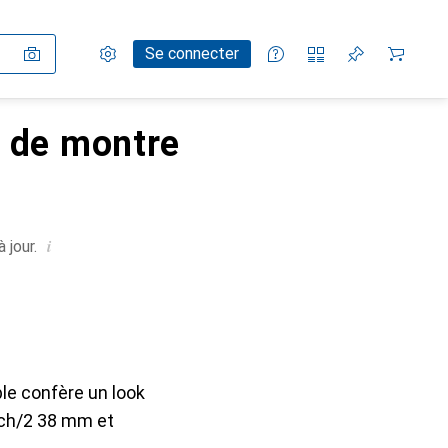
Paramètres
Compte client
Listes de comparaison
Listes d'envies
Panier
Se connecter
s de montre
i
 jour.
ble confère un look
ch/2 38 mm et