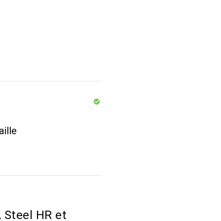
ille
 Steel HR et