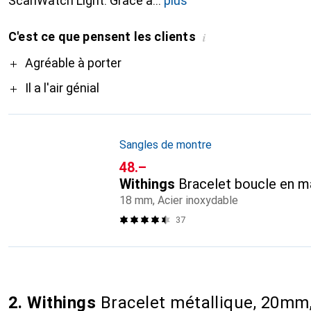
ScanWatch Light. Grâce à
plus
C'est ce que pensent les clients
i
Pro
Agréable à porter
Il a l'air génial
Sangles de montre
CHF
48.–
Withings
Bracelet boucle en ma
18 mm, Acier inoxydable
37
2. Withings
Bracelet métallique, 20mm,