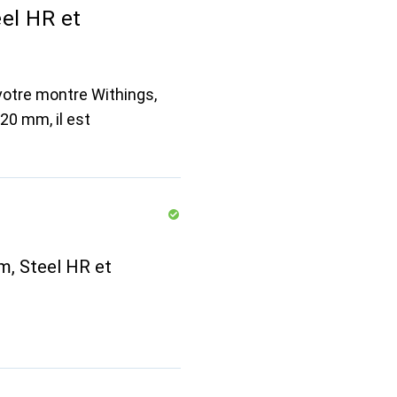
el HR et
 votre montre Withings,
 20 mm, il est
m, Steel HR et