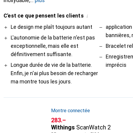
inoxydable,
plus
C'est ce que pensent les clients
i
Pro
Contre
Le design me plaît toujours autant
applicatio
bannières, 
L'autonomie de la batterie n'est pas
exceptionnelle, mais elle est
Bracelet rel
définitivement suffisante.
Enregistre
Longue durée de vie de la batterie.
imprécis
Enfin, je n'ai plus besoin de recharger
ma montre tous les jours.
Montre connectée
CHF
283.–
Withings
ScanWatch 2