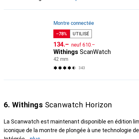
Montre connectée
−78%
UTILISÉ
CHF
CHF
134.–
neuf
610.–
Withings
ScanWatch
42 mm
343
6. Withings
Scanwatch Horizon
La Scanwatch est maintenant disponible en édition limi
iconique de la montre de plongée à une technologie de
Intégrée
plus