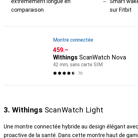
extrêmement longue en
Smart wake
comparaison
sur Fitbit
Montre connectée
CHF
459.–
Withings
ScanWatch Nova
42 mm, sans carte SIM
70
3. Withings
ScanWatch Light
Une montre connectée hybride au design élégant avec
proactive de la santé. Dans cette montre haut de ga