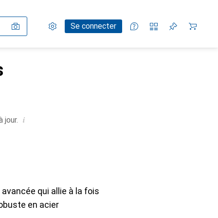
Paramètres
Compte client
Listes de comparaison
Listes d'envies
Panier
Se connecter
s
i
 jour.
ancée qui allie à la fois
robuste en acier