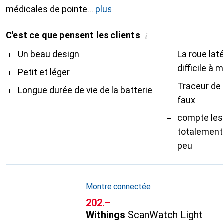
médicales de pointe
plus
C'est ce que pensent les clients
i
Pro
Contre
Un beau design
La roue lat
difficile à 
Petit et léger
Traceur de 
Longue durée de vie de la batterie
faux
compte les
totalement
peu
Montre connectée
CHF
202.–
Withings
ScanWatch Light