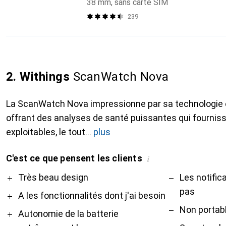
38 mm, sans carte SIM
239
2. Withings
ScanWatch Nova
La ScanWatch Nova impressionne par sa technologie e
offrant des analyses de santé puissantes qui fourni
exploitables, le tout
plus
C'est ce que pensent les clients
i
Pro
Contre
Très beau design
Les notific
pas
A les fonctionnalités dont j'ai besoin
Non portab
Autonomie de la batterie