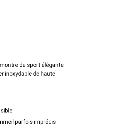
 montre de sport élégante
cier inoxydable de haute
isible
mmeil parfois imprécis