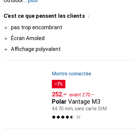
Outdoor
plus
C'est ce que pensent les clients
i
Pro
pas trop encombrant
Écran Amoled
Affichage polyvalent
Montre connectée
−7%
CHF
CHF
252.–
avant
270.–
Polar
Vantage M3
44.70 mm, sans carte SIM
33