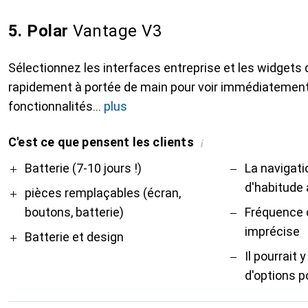
5. Polar
Vantage V3
Sélectionnez les interfaces entreprise et les widgets
rapidement à portée de main pour voir immédiatement
fonctionnalités
plus
C'est ce que pensent les clients
i
Pro
Contre
Batterie (7-10 jours !)
La navigat
d'habitude
pièces remplaçables (écran,
boutons, batterie)
Fréquence 
imprécise
Batterie et design
Il pourrait 
d'options p