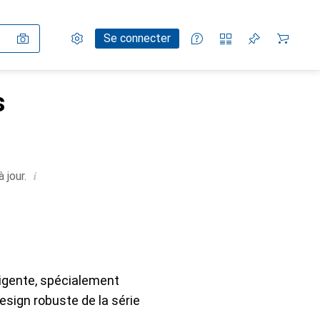
Paramètres
Compte client
Listes de comparaison
Listes d'envies
Panier
Se connecter
s
i
 jour.
ligente, spécialement
esign robuste de la série