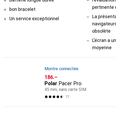
pertinente 
bon bracelet
La présenta
Un service exceptionnel
navigateur
obsolète
L'écran a u
moyenne
Montre connectée
CHF
186.–
Polar
Pacer Pro
45 mm, sans carte SIM
77