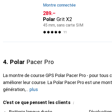
Montre connectée
CHF
289.–
Polar
Grit X2
45 mm, sans carte SIM
11
4. Polar
Pacer Pro
La montre de course GPS Polar Pacer Pro - pour tous 
améliorer leur course. La Polar Pacer Pro est une mon
génération,
plus
C'est ce que pensent les clients
i
Pro
Contre
Batterie longue durée
l'évaluatio