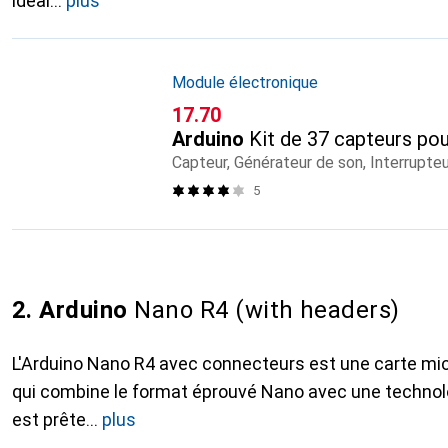
idéal
plus
Module électronique
CHF
17.70
Arduino
Kit de 37 capteurs po
Capteur, Générateur de son, Interrupteu
5
2. Arduino
Nano R4 (with headers)
L'Arduino Nano R4 avec connecteurs est une carte m
qui combine le format éprouvé Nano avec une technolo
est prête
plus