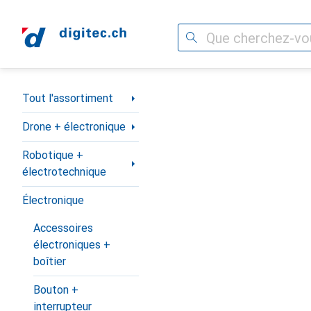
Recherche
Navigation par catégorie
Tout l'assortiment
Drone + électronique
Robotique +
électrotechnique
Électronique
Accessoires
électroniques +
boîtier
Bouton +
interrupteur