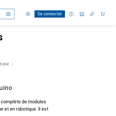
Paramètres
Compte client
Listes de comparaison
Listes d'envies
Panier
Se connecter
s
i
 jour.
uino
on complète de modules
e et en robotique. Il est