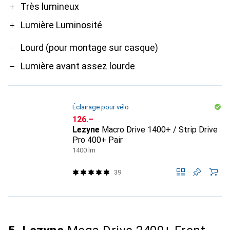
Pro
Contre
Très lumineux
Lumière Luminosité
Lourd (pour montage sur casque)
Lumière avant assez lourde
Éclairage pour vélo
CHF
126.–
Lezyne
Macro Drive 1400+ / Strip Drive
Pro 400+ Pair
1400 lm
39