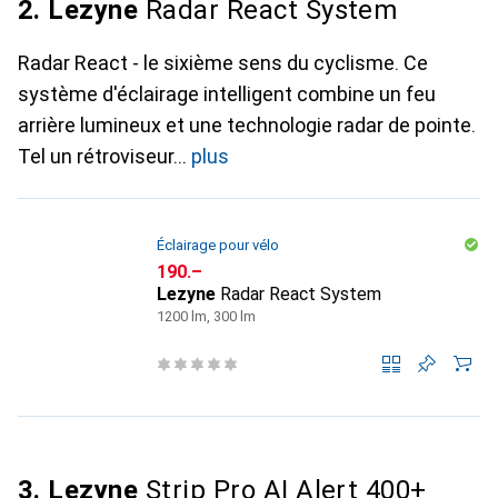
2. Lezyne
Radar React System
Radar React - le sixième sens du cyclisme. Ce
système d'éclairage intelligent combine un feu
arrière lumineux et une technologie radar de pointe.
Tel un rétroviseur
plus
Éclairage pour vélo
CHF
190.–
Lezyne
Radar React System
1200 lm, 300 lm
3. Lezyne
Strip Pro AI Alert 400+