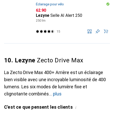
Éclairage pour vélo
CHF
62.90
Lezyne
Selle AI Alert 250
250 lm
15
10. Lezyne
Zecto Drive Max
La Zecto Drive Max 400+ Arrière est un éclairage
bien visible avec une incroyable luminosité de 400
lumens. Les six modes de lumière fixe et
clignotante combinés
plus
C'est ce que pensent les clients
i