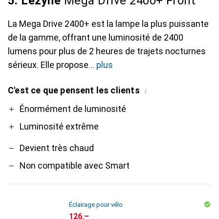
5. Lezyne
Mega Drive 2400+ Front
La Mega Drive 2400+ est la lampe la plus puissante
de la gamme, offrant une luminosité de 2400
lumens pour plus de 2 heures de trajets nocturnes
sérieux. Elle propose
plus
C'est ce que pensent les clients
i
Pro
Contre
Énormément de luminosité
Luminosité extrême
Devient très chaud
Non compatible avec Smart
Éclairage pour vélo
CHF
126.–