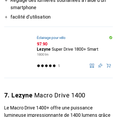
Réglage des lumières souhaitées à l'aide d'un
smartphone
facilité d'utilisation
Éclairage pour vélo
CHF
97.90
Lezyne
Super Drive 1800+ Smart
1800 lm
5
7. Lezyne
Macro Drive 1400
Le Macro Drive 1400+ offre une puissance
lumineuse impressionnante de 1400 lumens grâce