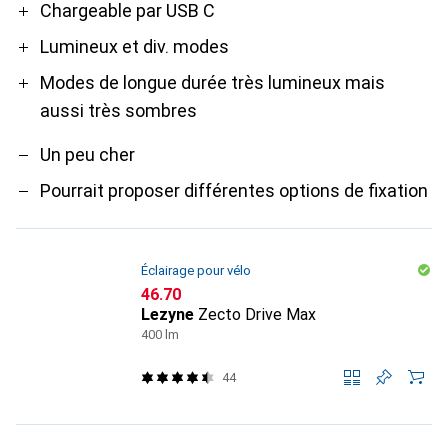
Pro
Contre
Chargeable par USB C
Lumineux et div. modes
Modes de longue durée très lumineux mais
aussi très sombres
Un peu cher
Pourrait proposer différentes options de fixation
Éclairage pour vélo
CHF
46.70
Lezyne
Zecto Drive Max
400 lm
44