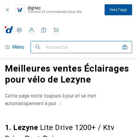
digitec
Vers l'app
Trouvez et commandez plus vite
Paramètres
Compte client
Listes de comparaison
Listes d'envies
Panier
Navigation par catégorie
Menu
Recherche
Meilleures ventes Éclairages
pour vélo de Lezyne
Cette page reste toujours à jour et se met
i
automatiquement à jour.
1. Lezyne
Lite Drive 1200+ / Ktv