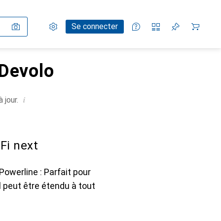
Paramètres
Compte client
Listes de comparaison
Listes d'envies
Panier
Se connecter
 Devolo
i
 jour.
Fi next
owerline : Parfait pour
l peut être étendu à tout