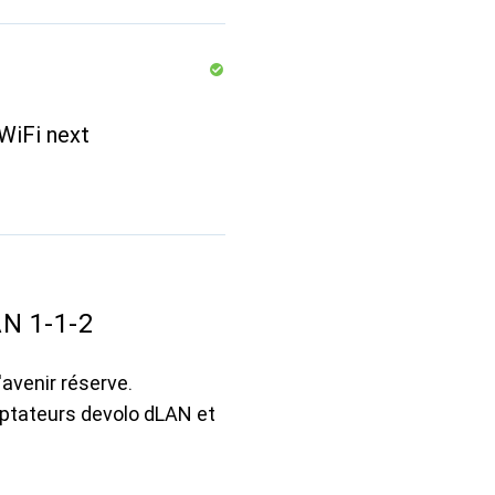
WiFi next
N 1-1-2
avenir réserve.
aptateurs devolo dLAN et