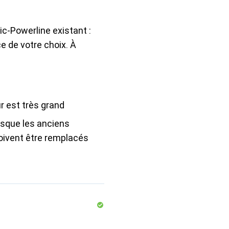
c-Powerline existant :
e de votre choix. À
r est très grand
rsque les anciens
oivent être remplacés