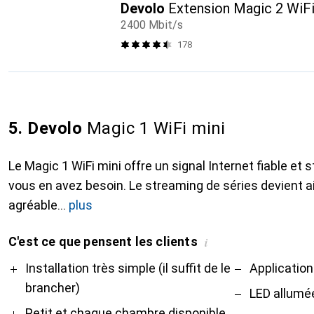
Devolo
Extension Magic 2 WiFi
2400 Mbit/s
178
5. Devolo
Magic 1 WiFi mini
Le Magic 1 WiFi mini offre un signal Internet fiable et 
vous en avez besoin. Le streaming de séries devient a
agréable
plus
C'est ce que pensent les clients
i
Pro
Contre
Installation très simple (il suffit de le
Application 
brancher)
LED allumé
Petit et chaque chambre disponible