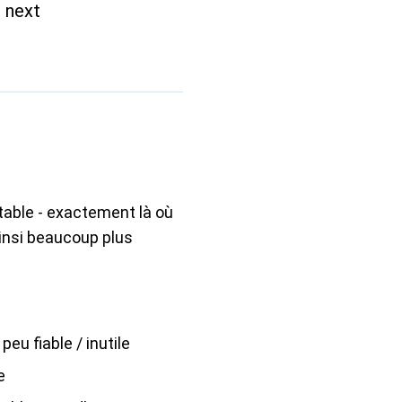
 next
stable - exactement là où
insi beaucoup plus
peu fiable / inutile
e