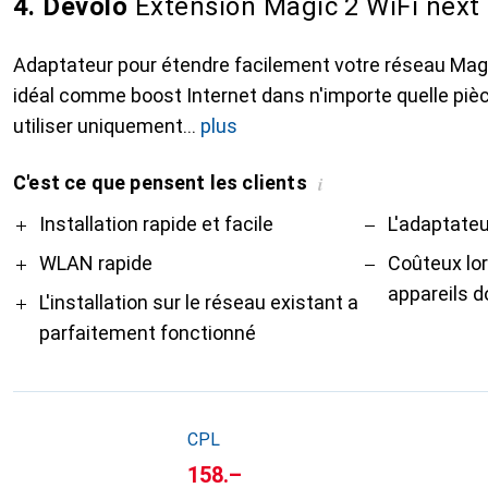
4. Devolo
Extension Magic 2 WiFi next
Adaptateur pour étendre facilement votre réseau Magi
idéal comme boost Internet dans n'importe quelle pièc
utiliser uniquement
plus
C'est ce que pensent les clients
i
Pro
Contre
Installation rapide et facile
L'adaptateu
WLAN rapide
Coûteux lo
appareils d
L'installation sur le réseau existant a
parfaitement fonctionné
CPL
CHF
158.–