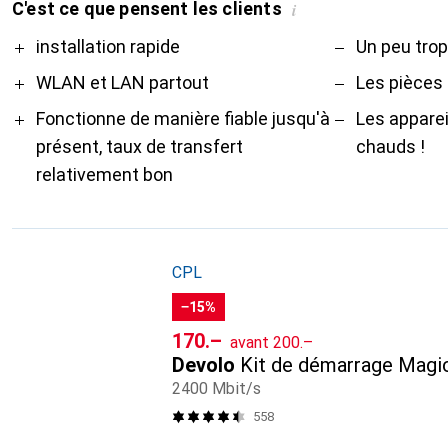
C'est ce que pensent les clients
i
Pro
Contre
installation rapide
Un peu trop
WLAN et LAN partout
Les pièces 
Fonctionne de manière fiable jusqu'à
Les apparei
présent, taux de transfert
chauds !
relativement bon
CPL
−15%
CHF
CHF
170.–
avant
200.–
Devolo
Kit de démarrage Magic
2400 Mbit/s
558