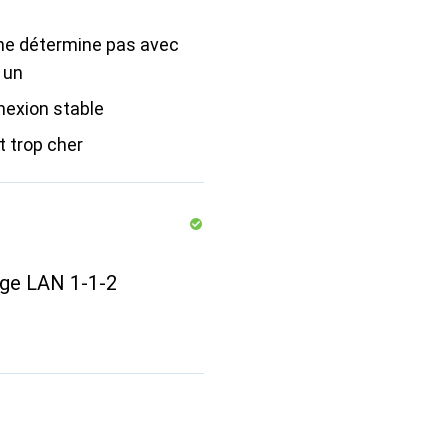
 ne détermine pas avec
 un
nexion stable
 trop cher
age LAN 1-1-2