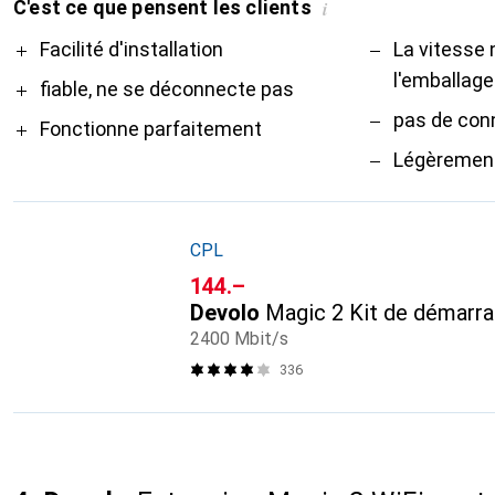
C'est ce que pensent les clients
i
Pro
Contre
Facilité d'installation
La vitesse
l'emballage
fiable, ne se déconnecte pas
pas de con
Fonctionne parfaitement
Légèrement
CPL
CHF
144.–
Devolo
Magic 2 Kit de démarr
2400 Mbit/s
336