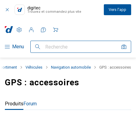
digitec
Vers l'app
Trouvez et commandez plus vite
Paramètres
Compte client
Listes de comparaison
Listes d'envies
Panier
Navigation par catégorie
Menu
Recherche
ssortiment
Véhicules
Navigation automobile
GPS : accessoires
GPS : accessoires
Produits
Forum