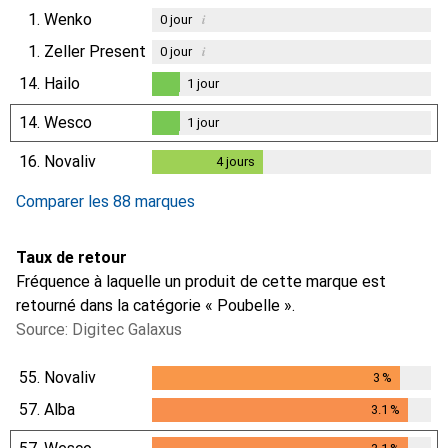
1.
Wenko
i
0
jour
1.
Zeller Present
i
0
jour
14.
Hailo
1
jour
1
jour
14.
Wesco
1
jour
1
jour
16.
Novaliv
4
jours
4
jours
Comparer les 88 marques
Taux de retour
Fréquence à laquelle un produit de cette marque est
retourné dans la catégorie « Poubelle ».
Source: Digitec Galaxus
55.
Novaliv
3
%
3
%
57.
Alba
3.1
%
3.1
%