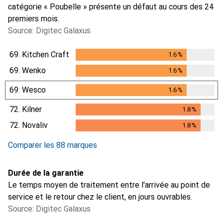
catégorie « Poubelle » présente un défaut au cours des 24
premiers mois.
Source: Digitec Galaxus
69.
Kitchen Craft
1.6
%
1.6
%
69.
Wenko
1.6
%
1.6
%
69.
Wesco
1.6
%
1.6
%
72.
Kilner
1.8
%
1.8
%
72.
Novaliv
1.8
%
1.8
%
Comparer les 88 marques
Durée de la garantie
Le temps moyen de traitement entre l'arrivée au point de
service et le retour chez le client, en jours ouvrables.
Source: Digitec Galaxus