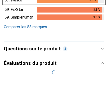
57.
Wesco
3.1
%
3.1
%
59.
Fs-Star
3.3
%
3.3
%
59.
Simplehuman
3.3
%
3.3
%
Comparer les 88 marques
Questions sur le produit
2
Évaluations du produit