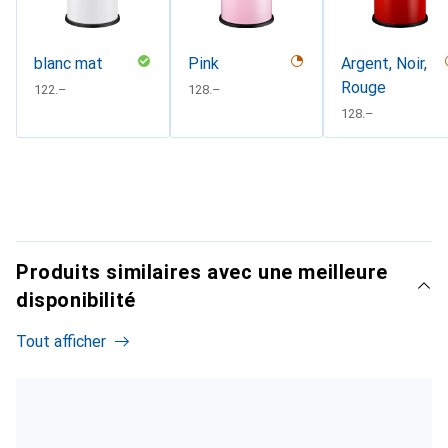
blanc mat
Pink
Argent, Noir,
Rouge
CHF
122.–
CHF
128.–
CHF
128.–
Produits similaires avec une meilleure
disponibilité
Tout afficher