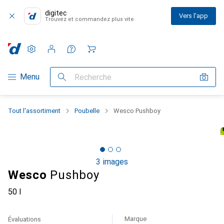
digitec
Vers l'app
Trouvez et commandez plus vite
Paramètres
Compte client
Listes de comparaison
Listes d'envies
Panier
Navigation par catégorie
Menu
Recherche
Tout l'assortiment
Poubelle
Wesco Pushboy
3 images
Wesco
Pushboy
50 l
Marque
Évaluations