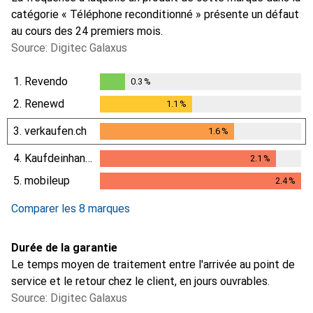
catégorie « Téléphone reconditionné » présente un défaut
au cours des 24 premiers mois.
Source: Digitec Galaxus
1.
Revendo
0.3
%
0.3
%
2.
Renewd
1.1
%
1.1
%
3.
verkaufen.ch
1.6
%
1.6
%
4.
Kaufdeinhandy.ch
2.1
%
2.1
%
5.
mobileup
2.4
%
2.4
%
Comparer les 8 marques
Durée de la garantie
Le temps moyen de traitement entre l'arrivée au point de
service et le retour chez le client, en jours ouvrables.
Source: Digitec Galaxus