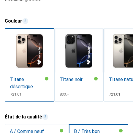
Couleur
3
Titane
Titane noir
Titane natu
désertique
CHF
721.01
CHF
833.–
CHF
721.01
État de la qualité
2
A / Comme neuf
B / Très bon