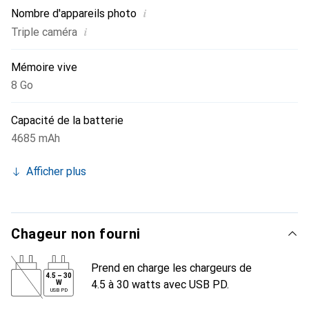
poussière.
i
Nombre d'appareils photo
i
Triple caméra
Mémoire vive
8 Go
Capacité de la batterie
4685 mAh
Afficher plus
Chageur non fourni
Prend en charge les chargeurs de
4.5
–
30
4.5 à 30 watts avec USB PD.
W
USB PD