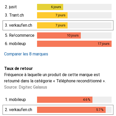
2.
jusit
6
jours
6
jours
3.
Trant.ch
7
jours
7
jours
3.
verkaufen.ch
7
jours
7
jours
5.
Re!commerce
10
jours
10
jours
6.
mobileup
17
jours
17
jours
Comparer les 8 marques
Taux de retour
Fréquence à laquelle un produit de cette marque est
retourné dans la catégorie « Téléphone reconditionné ».
Source: Digitec Galaxus
1.
mobileup
4.6
%
4.6
%
2.
verkaufen.ch
5.7
%
5.7
%