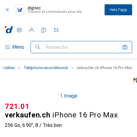
digitec
Vers l'app
Trouvez et commandez plus vite
Paramètres
Compte client
Listes de comparaison
Listes d'envies
Panier
Navigation par catégorie
Menu
Recherche
tablettes
Téléphone reconditionné
verkaufen.ch iPhone 16 Pro Max
1 Image
CHF
721.01
verkaufen.ch
iPhone 16 Pro Max
256 Go, 6.90", B / Très bon