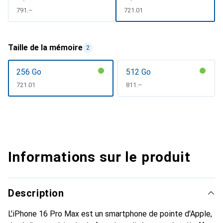
CHF
791.–
CHF
721.01
Taille de la mémoire
2
256 Go
512 Go
CHF
721.01
CHF
811.–
Informations sur le produit
Description
L'iPhone 16 Pro Max est un smartphone de pointe d'Apple,