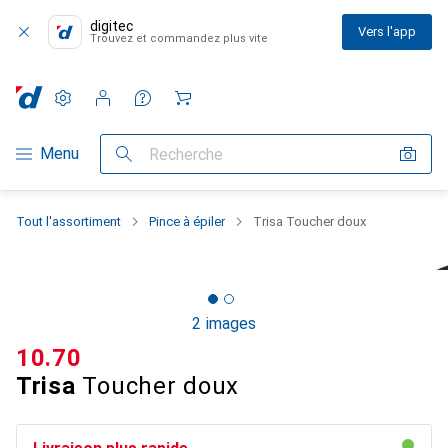
digitec
Vers l'app
Trouvez et commandez plus vite
Paramètres
Compte client
Listes de comparaison
Listes d'envies
Panier
Navigation par catégorie
Menu
Recherche
Tout l'assortiment
Pince à épiler
Trisa Toucher doux
2 images
CHF
10.70
Trisa
Toucher doux