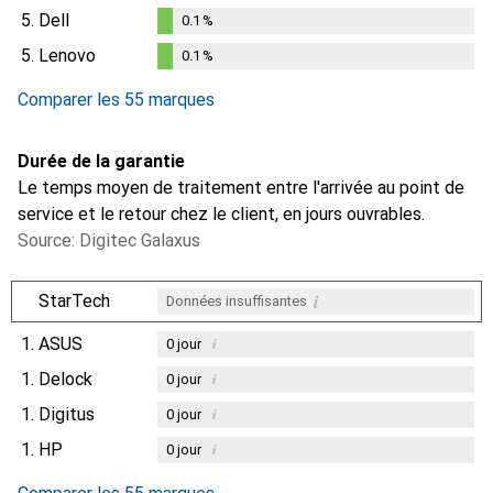
5.
Dell
0.1
%
0.1
%
5.
Lenovo
0.1
%
0.1
%
Comparer les 55 marques
Durée de la garantie
Le temps moyen de traitement entre l'arrivée au point de
service et le retour chez le client, en jours ouvrables.
Source: Digitec Galaxus
i
StarTech
Données insuffisantes
1.
ASUS
i
0
jour
1.
Delock
i
0
jour
1.
Digitus
i
0
jour
1.
HP
i
0
jour