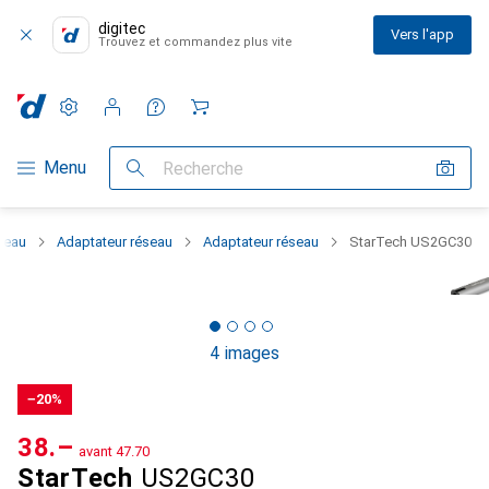
digitec
Vers l'app
Trouvez et commandez plus vite
Paramètres
Compte client
Listes de comparaison
Listes d'envies
Panier
Navigation par catégorie
Menu
Recherche
seau
Adaptateur réseau
Adaptateur réseau
StarTech US2GC30
4 images
−20%
CHF
38.–
avant
CHF
47.70
StarTech
US2GC30