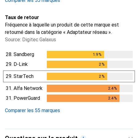
Comparer les 55 marques
Taux de retour
Fréquence à laquelle un produit de cette marque est
retourné dans la catégorie « Adaptateur réseau ».
Source: Digitec Galaxus
28.
Sandberg
1.9
%
1.9
%
29.
D-Link
2
%
2
%
29.
StarTech
2
%
2
%
31.
Alfa Network
2.4
%
2.4
%
31.
PowerGuard
2.4
%
2.4
%
Comparer les 55 marques