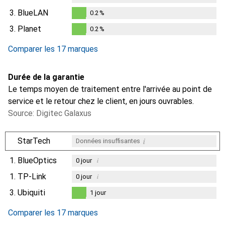
3.
BlueLAN
0.2
%
0.2
%
3.
Planet
0.2
%
0.2
%
Comparer les 17 marques
Durée de la garantie
Le temps moyen de traitement entre l'arrivée au point de
service et le retour chez le client, en jours ouvrables.
Source: Digitec Galaxus
i
StarTech
Données insuffisantes
1.
BlueOptics
i
0
jour
1.
TP-Link
i
0
jour
3.
Ubiquiti
1
jour
i
Données insuffisantes
1
jour
Comparer les 17 marques