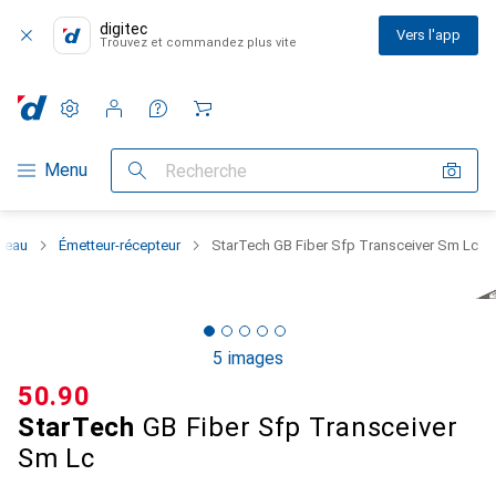
digitec
Vers l'app
Trouvez et commandez plus vite
Paramètres
Compte client
Listes de comparaison
Listes d'envies
Panier
Navigation par catégorie
Menu
Recherche
éseau
Émetteur-récepteur
StarTech GB Fiber Sfp Transceiver Sm Lc
5 images
CHF
50.90
StarTech
GB Fiber Sfp Transceiver
Sm Lc