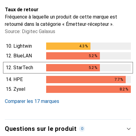
Taux de retour
Fréquence à laquelle un produit de cette marque est
retourné dans la catégorie « Émetteur-récepteur ».
Source: Digitec Galaxus
10.
Lightwin
4.3
%
4.3
%
12.
BlueLAN
5.2
%
5.2
%
12.
StarTech
5.2
%
5.2
%
14.
HPE
7.7
%
7.7
%
15.
Zyxel
8.2
%
8.2
%
Comparer les 17 marques
Questions sur le produit
0