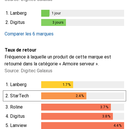
1.
Lanberg
1
jour
1
jour
2.
Digitus
3
jours
3
jours
i
i
i
Données insuffisantes
Données insuffisantes
Données insuffisantes
Comparer les 6 marques
Taux de retour
Fréquence à laquelle un produit de cette marque est
retourné dans la catégorie « Armoire serveur ».
Source: Digitec Galaxus
1.
Lanberg
1.7
%
1.7
%
2.
StarTech
2.4
%
2.4
%
3.
Roline
3.7
%
3.7
%
4.
Digitus
3.8
%
3.8
%
5.
Lanview
4.4
%