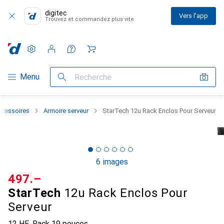
digitec
Vers l'app
Trouvez et commandez plus vite
Paramètres
Compte client
Listes de comparaison
Listes d'envies
Panier
Navigation par catégorie
Menu
Recherche
ccessoires
Armoire serveur
StarTech 12u Rack Enclos Pour Serveur
6 images
CHF
497.–
StarTech
12u Rack Enclos Pour
Serveur
12 HE, Rack 19 pouces