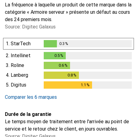
La fréquence à laquelle un produit de cette marque dans la
catégorie « Armoire serveur » présente un défaut au cours
des 24 premiers mois.
Source: Digitec Galaxus
1.
StarTech
0.3
%
0.3
%
2.
Intellinet
0.5
%
0.5
%
3.
Roline
0.6
%
0.6
%
4.
Lanberg
0.8
%
0.8
%
5.
Digitus
1.1
%
1.1
%
Comparer les 6 marques
Durée de la garantie
Le temps moyen de traitement entre l'arrivée au point de
service et le retour chez le client, en jours ouvrables.
Source: Digitec Galaxus