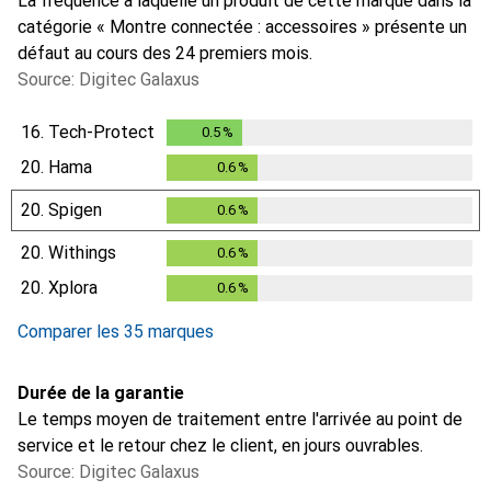
La fréquence à laquelle un produit de cette marque dans la
catégorie « Montre connectée : accessoires » présente un
défaut au cours des 24 premiers mois.
Source: Digitec Galaxus
16.
Tech-Protect
0.5
%
0.5
%
20.
Hama
0.6
%
0.6
%
20.
Spigen
0.6
%
0.6
%
20.
Withings
0.6
%
0.6
%
20.
Xplora
0.6
%
0.6
%
Comparer les 35 marques
Durée de la garantie
Le temps moyen de traitement entre l'arrivée au point de
service et le retour chez le client, en jours ouvrables.
Source: Digitec Galaxus