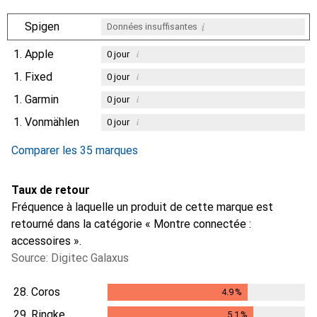
i
Spigen
Données insuffisantes
1.
Apple
i
0
jour
1.
Fixed
i
0
jour
1.
Garmin
i
0
jour
1.
Vonmählen
i
0
jour
Comparer les 35 marques
Taux de retour
Fréquence à laquelle un produit de cette marque est
retourné dans la catégorie « Montre connectée :
accessoires ».
Source: Digitec Galaxus
28.
Coros
4.9
%
4.9
%
29.
Ringke
5.1
%
5.1
%