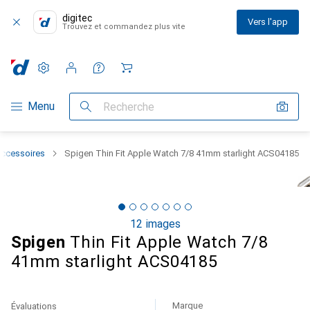
digitec
Vers l'app
Trouvez et commandez plus vite
Paramètres
Compte client
Listes de comparaison
Listes d'envies
Panier
Navigation par catégorie
Menu
Recherche
accessoires
Spigen Thin Fit Apple Watch 7/8 41mm starlight ACS04185
12 images
Spigen
Thin Fit Apple Watch 7/8
41mm starlight ACS04185
Marque
Évaluations