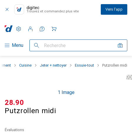
digitec
Vers l'app
Trouvez et commandez plus vite
Paramètres
Compte client
Listes de comparaison
Listes d'envies
Panier
Navigation par catégorie
Menu
Recherche
rtiment
Cuisine
Jeter + nettoyer
Essuie-tout
Putzrollen midi
1 Image
CHF
28.90
Putzrollen midi
Évaluations