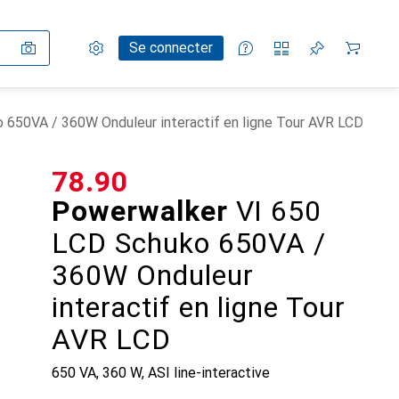
Paramètres
Compte client
Listes de comparaison
Listes d'envies
Panier
Se connecter
 650VA / 360W Onduleur interactif en ligne Tour AVR LCD
CHF
78.90
Powerwalker
VI 650
LCD Schuko 650VA /
360W Onduleur
interactif en ligne Tour
AVR LCD
650 VA, 360 W, ASI line-interactive