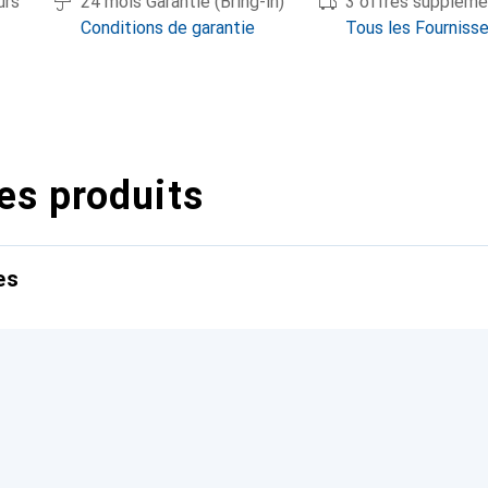
urs
24 mois Garantie (Bring-in)
3 offres suppléme
Conditions de garantie
Tous les Fourniss
es produits
es