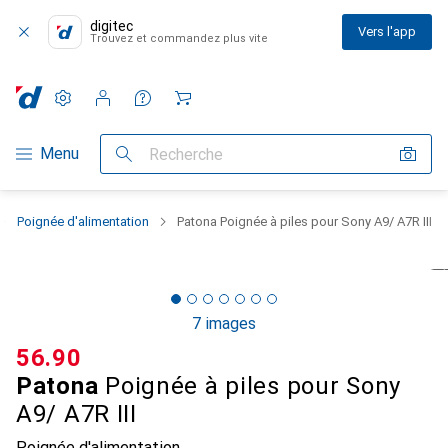
digitec
Vers l'app
Trouvez et commandez plus vite
Paramètres
Compte client
Listes de comparaison
Listes d'envies
Panier
Navigation par catégorie
Menu
Recherche
Poignée d'alimentation
Patona Poignée à piles pour Sony A9/ A7R III
7 images
CHF
56.90
Patona
Poignée à piles pour Sony
A9/ A7R III
Poignée d'alimentation