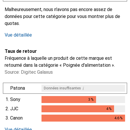
i
i
i
Données insuffisantes
Données insuffisantes
Données insuffisantes
Malheureusement, nous n’avons pas encore assez de
données pour cette catégorie pour vous montrer plus de
quotas.
Vue détaillée
Taux de retour
Fréquence à laquelle un produit de cette marque est
retourné dans la catégorie « Poignée d'alimentation ».
Source: Digitec Galaxus
i
Patona
Données insuffisantes
1.
Sony
3
%
3
%
2.
JJC
4
%
4
%
3.
Canon
4.6
%
4.6
%
Vue détaillée