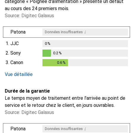
catégorie « Poignée d'alimentation » présente un défaut
au cours des 24 premiers mois.
Source: Digitec Galaxus
i
Patona
Données insuffisantes
1.
JJC
0
%
2.
Sony
0.2
%
0.2
%
3.
Canon
0.6
%
0.6
%
Vue détaillée
Durée de la garantie
Le temps moyen de traitement entre l'arrivée au point de
service et le retour chez le client, en jours ouvrables.
Source: Digitec Galaxus
i
Patona
Données insuffisantes