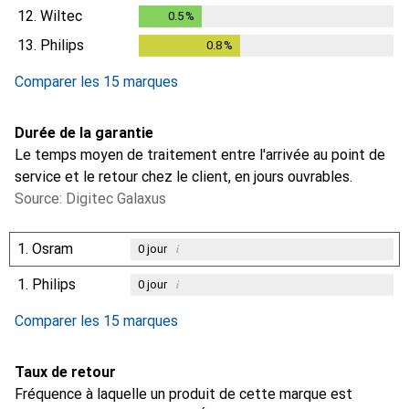
12.
Wiltec
0.5
%
0.5
%
13.
Philips
0.8
%
0.8
%
Comparer les 15 marques
Durée de la garantie
Le temps moyen de traitement entre l'arrivée au point de
service et le retour chez le client, en jours ouvrables.
Source: Digitec Galaxus
1.
Osram
i
0
jour
1.
Philips
i
0
jour
Comparer les 15 marques
Taux de retour
Fréquence à laquelle un produit de cette marque est