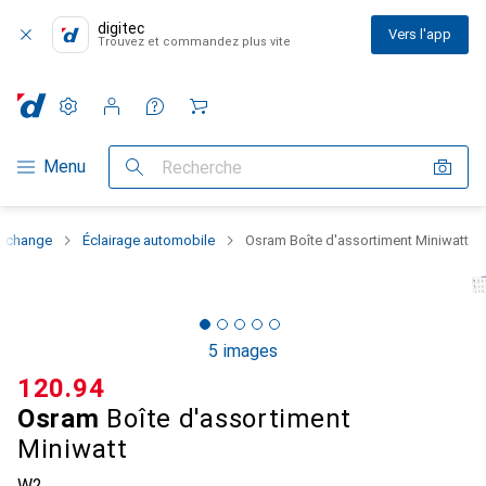
digitec
Vers l'app
Trouvez et commandez plus vite
Paramètres
Compte client
Listes de comparaison
Listes d'envies
Panier
Navigation par catégorie
Menu
Recherche
 rechange
Éclairage automobile
Osram Boîte d'assortiment Miniwatt
5 images
CHF
120.94
Osram
Boîte d'assortiment
Miniwatt
W2