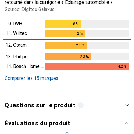
retourné dans la catégorie « Éclairage automobile ».
Source: Digitec Galaxus
9.
IWH
1.8
%
1.8
%
11.
Wiltec
2
%
2
%
12.
Osram
2.1
%
2.1
%
13.
Philips
2.3
%
2.3
%
14.
Bosch Home & Garden
4.2
%
4.2
%
Comparer les 15 marques
Questions sur le produit
1
Évaluations du produit