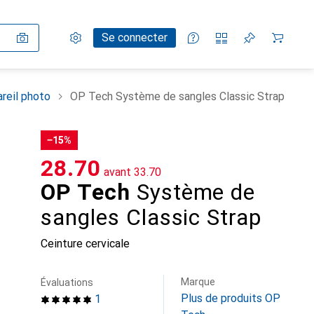
Paramètres
Compte client
Listes de comparaison
Listes d'envies
Panier
Se connecter
reil photo
OP Tech Système de sangles Classic Strap
−15%
CHF
28.70
avant
CHF
33.70
OP Tech
Système de
sangles Classic Strap
Ceinture cervicale
Marque
Évaluations
Plus de produits OP
1