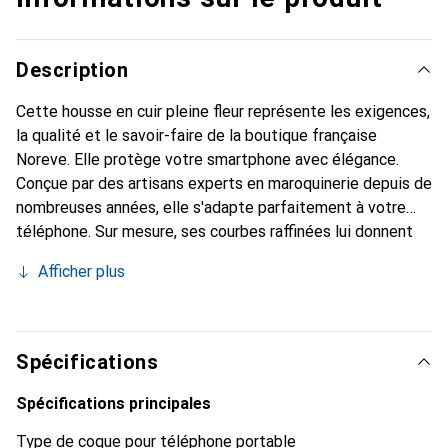
Description
Cette housse en cuir pleine fleur représente les exigences,
la qualité et le savoir-faire de la boutique française
Noreve. Elle protège votre smartphone avec élégance.
Conçue par des artisans experts en maroquinerie depuis de
nombreuses années, elle s'adapte parfaitement à votre
téléphone. Sur mesure, ses courbes raffinées lui donnent
une véritable seconde peau. Elle devient l'accessoire chic
Afficher plus
et indispensable pour votre smartphone. Reconnaissable à
l'international pour ses produits de haute qualité, la
marque Noreve est un choix sûr pour une clientèle
exigeante.
Spécifications
Spécifications principales
Type de coque pour téléphone portable