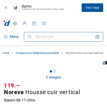
digitec
Vers l'app
Trouvez et commandez plus vite
Paramètres
Compte client
Listes de comparaison
Listes d'envies
Panier
Navigation par catégorie
Menu
Recherche
rtphone
Coque pour téléphone portable
Noreve Housse cuir vertical
2 images
CHF
119.–
Noreve
Housse cuir vertical
Xiaomi Mi 11 Ultra