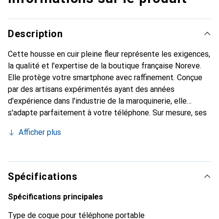
Description
Cette housse en cuir pleine fleur représente les exigences,
la qualité et l'expertise de la boutique française Noreve.
Elle protège votre smartphone avec raffinement. Conçue
par des artisans expérimentés ayant des années
d'expérience dans l'industrie de la maroquinerie, elle
s'adapte parfaitement à votre téléphone. Sur mesure, ses
courbes délicates lui confèrent une véritable seconde
Afficher plus
peau. Elle devient un accessoire chic et essentiel pour
votre smartphone. Reconnaître internationalement pour
ses produits de haute qualité, la marque Noreve est un
choix fiable pour une clientèle exigeante.
Spécifications
Spécifications principales
Type de coque pour téléphone portable