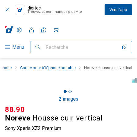
digitec
Vers l'app
Trouvez et commandez plus vite
Paramètres
Compte client
Listes de comparaison
Listes d'envies
Panier
Navigation par catégorie
Menu
Recherche
rtphone
Coque pour téléphone portable
Noreve Housse cuir vertical
2 images
CHF
88.90
Noreve
Housse cuir vertical
Sony Xperia XZ2 Premium