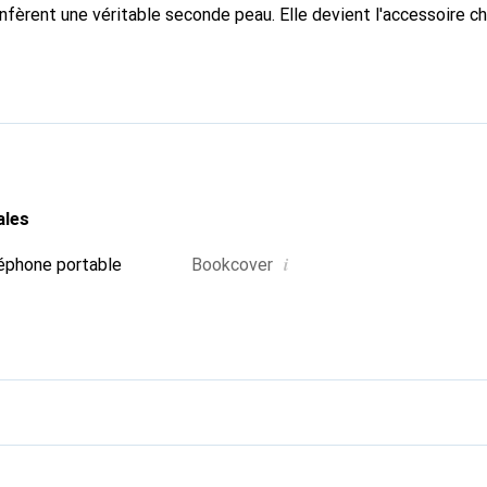
nfèrent une véritable seconde peau. Elle devient l'accessoire ch
Reconnaissable à l'international pour ses produits de haute qual
 pour une clientèle exigeante.
ales
i
éphone portable
Bookcover