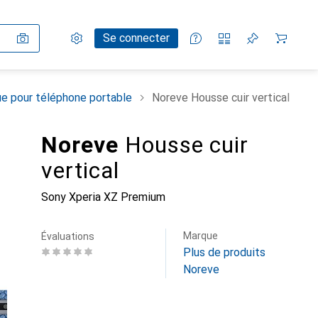
Paramètres
Compte client
Listes de comparaison
Listes d'envies
Panier
Se connecter
e pour téléphone portable
Noreve Housse cuir vertical
Noreve
Housse cuir
vertical
Sony Xperia XZ Premium
Marque
Évaluations
Plus de produits
Noreve