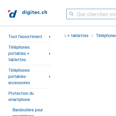
Recherche
Navigation par catégorie
assortiment
Téléphones portables + tablettes
Téléphones
Tout l'assortiment
Téléphones
portables +
tablettes
Téléphones
portables :
accessoires
Protection du
smartphone
Bandoulière pour