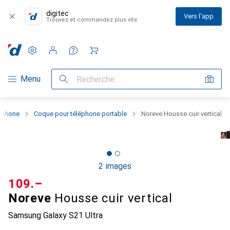
digitec
Vers l'app
Trouvez et commandez plus vite
Paramètres
Compte client
Listes de comparaison
Listes d'envies
Panier
Navigation par catégorie
Menu
Recherche
rtphone
Coque pour téléphone portable
Noreve Housse cuir vertical
2 images
CHF
109.–
Noreve
Housse cuir vertical
Samsung Galaxy S21 Ultra