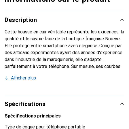
Description
Cette housse en cuir véritable représente les exigences, la
qualité et le savoir-faire de la boutique française Noreve.
Elle protège votre smartphone avec élégance. Conçue par
des artisans expérimentés ayant des années d'expérience
dans l'industrie de la maroquinerie, elle s'adapte
parfaitement à votre téléphone. Sur mesure, ses courbes
délicates offrent une véritable seconde peau. Elle devient
Afficher plus
l'accessoire chic et indispensable pour votre smartphone.
Reconnaître internationalement pour ses produits de
haute qualité, la marque Noreve est un choix fiable pour
une clientèle exigeante.
Spécifications
Spécifications principales
Type de coque pour téléphone portable