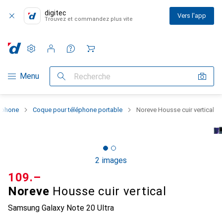
digitec
Vers l'app
Trouvez et commandez plus vite
Paramètres
Compte client
Listes de comparaison
Listes d'envies
Panier
Navigation par catégorie
Menu
Recherche
rtphone
Coque pour téléphone portable
Noreve Housse cuir vertical
2 images
CHF
109.–
Noreve
Housse cuir vertical
Samsung Galaxy Note 20 Ultra