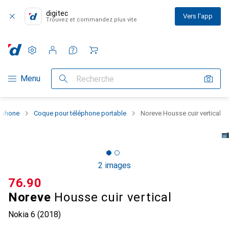
digitec
Vers l'app
Trouvez et commandez plus vite
Paramètres
Compte client
Listes de comparaison
Listes d'envies
Panier
Navigation par catégorie
Menu
Recherche
rtphone
Coque pour téléphone portable
Noreve Housse cuir vertical
2 images
CHF
76.90
Noreve
Housse cuir vertical
Nokia 6 (2018)