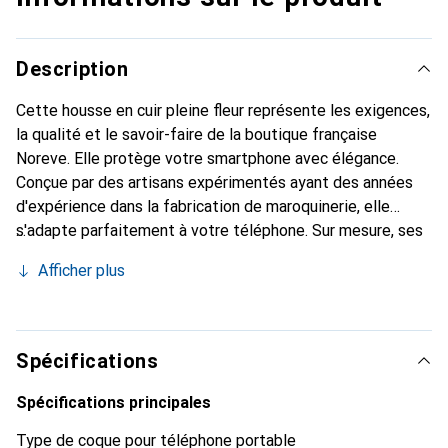
Description
Cette housse en cuir pleine fleur représente les exigences,
la qualité et le savoir-faire de la boutique française
Noreve. Elle protège votre smartphone avec élégance.
Conçue par des artisans expérimentés ayant des années
d'expérience dans la fabrication de maroquinerie, elle
s'adapte parfaitement à votre téléphone. Sur mesure, ses
courbes délicates lui confèrent une véritable seconde
Afficher plus
peau. Elle devient l'accessoire élégant et indispensable
pour votre smartphone. La marque Noreve est reconnue
internationalement pour ses produits de haute qualité et
constitue un choix fiable pour une clientèle exigeante.
Spécifications
Spécifications principales
Type de coque pour téléphone portable