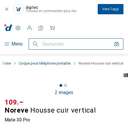
digitec
Vers l'app
Trouvez et commandez plus vite
Paramètres
Compte client
Listes de comparaison
Listes d'envies
Panier
Navigation par catégorie
Menu
Recherche
rtphone
Coque pour téléphone portable
Noreve Housse cuir vertical
2 images
CHF
109.–
Noreve
Housse cuir vertical
Mate 30 Pro