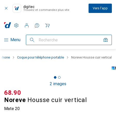
digitec
Vers l'app
Trouvez et commandez plus vite
Paramètres
Compte client
Listes de comparaison
Listes d'envies
Panier
Navigation par catégorie
Menu
Recherche
rtphone
Coque pour téléphone portable
Noreve Housse cuir vertical
2 images
CHF
68.90
Noreve
Housse cuir vertical
Mate 20