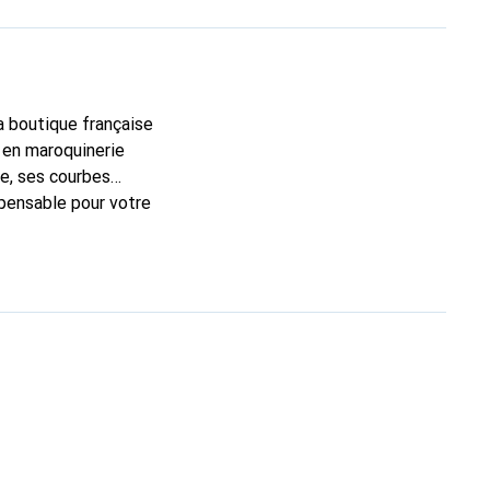
la boutique française
 en maroquinerie
e, ses courbes
spensable pour votre
que Noreve est un