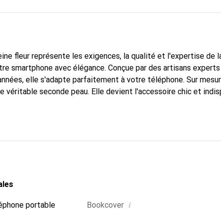
ine fleur représente les exigences, la qualité et l'expertise de 
tre smartphone avec élégance. Conçue par des artisans experts
nnées, elle s'adapte parfaitement à votre téléphone. Sur mesur
e véritable seconde peau. Elle devient l'accessoire chic et indi
 internationalement pour ses produits de haute qualité, la mar
tèle exigeante.
ales
i
éphone portable
Bookcover