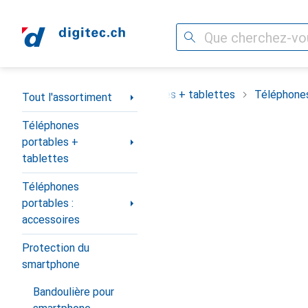
Recherche
Navigation par catégorie
assortiment
Téléphones portables + tablettes
Téléphones
Tout l'assortiment
Téléphones
portables +
tablettes
Téléphones
portables :
accessoires
Protection du
smartphone
Bandoulière pour