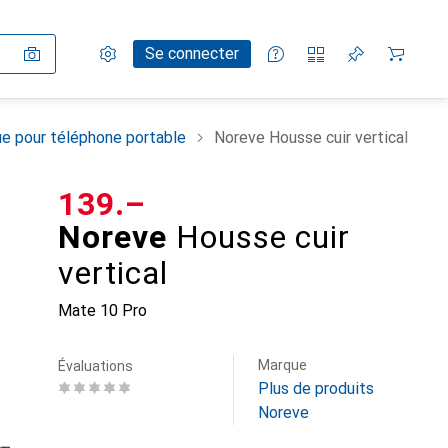
Paramètres
Compte client
Listes de comparaison
Listes d'envies
Panier
Se connecter
e pour téléphone portable
Noreve Housse cuir vertical
CHF
139.–
Noreve
Housse cuir
vertical
Mate 10 Pro
Marque
Évaluations
Plus de produits
Noreve