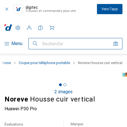
digitec
Vers l'app
Trouvez et commandez plus vite
Paramètres
Compte client
Listes de comparaison
Listes d'envies
Panier
Navigation par catégorie
Menu
Recherche
rtphone
Coque pour téléphone portable
Noreve Housse cuir vertical
2 images
Noreve
Housse cuir vertical
Huawei P30 Pro
Marque
Évaluations