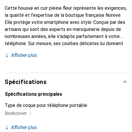
Cette housse en cuir pleine fleur représente les exigences,
la qualité et l'expertise de la boutique française Noreve.
Elle protège votre smartphone avec style. Conçue par des
artisans qui sont des experts en maroquinerie depuis de
nombreuses années, elle s'adapte parfaitement à votre
téléphone. Sur mesure, ses courbes délicates lui donnent
une véritable seconde peau. Elle devient l'accessoire chic
Afficher plus
et indispensable pour votre smartphone. Reconnaître
internationalement pour ses produits de haute qualité, la
marque Noreve est un choix sûr pour une clientèle
exigeante.
Spécifications
Spécifications principales
Type de coque pour téléphone portable
i
Bookcover
Afficher plus