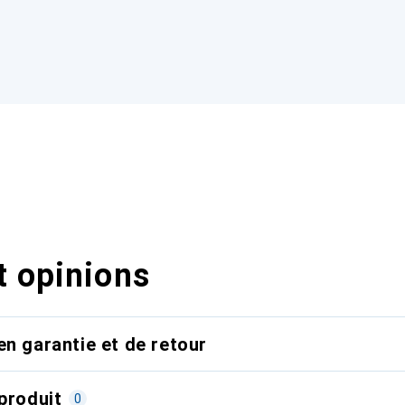
t opinions
en garantie et de retour
produit
0