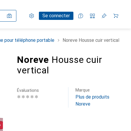
Paramètres
Compte client
Listes de comparaison
Listes d'envies
Panier
Se connecter
e pour téléphone portable
Noreve Housse cuir vertical
Noreve
Housse cuir
vertical
Marque
Évaluations
Plus de produits
Noreve