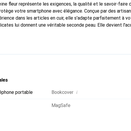
ine fleur représente les exigences, la qualité et le savoir-faire 
 protège votre smartphone avec élégance. Conçue par des artisa
ience dans les articles en cuir, elle s'adapte parfaitement à vo
icates lui donnent une véritable seconde peau. Elle devient l'ac
e smartphone. Reconnaître internationalement pour ses produits 
oix fiable pour une clientèle exigeante.
ales
i
éphone portable
Bookcover
MagSafe