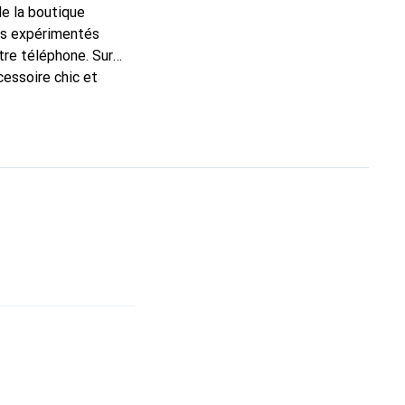
de la boutique
ns expérimentés
tre téléphone. Sur
cessoire chic et
de haute qualité, la