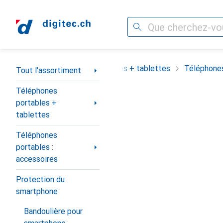
Recherche
Navigation par catégorie
assortiment
Téléphones portables + tablettes
Téléphones
Tout l'assortiment
Téléphones
portables +
tablettes
Téléphones
portables :
accessoires
Protection du
smartphone
Bandoulière pour