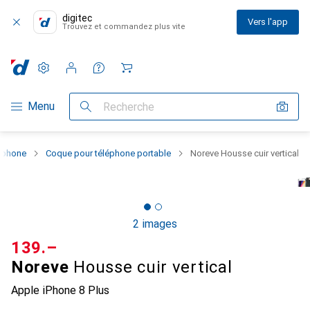
digitec
Vers l'app
Trouvez et commandez plus vite
Paramètres
Compte client
Listes de comparaison
Listes d'envies
Panier
Navigation par catégorie
Menu
Recherche
rtphone
Coque pour téléphone portable
Noreve Housse cuir vertical
2 images
CHF
139.–
Noreve
Housse cuir vertical
Apple iPhone 8 Plus