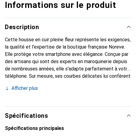
Informations sur le produit
Description
Cette housse en cuir pleine fleur représente les exigences,
la qualité et l'expertise de la boutique française Noreve.
Elle protège votre smartphone avec élégance. Conçue par
des artisans qui sont des experts en maroquinerie depuis
de nombreuses années, elle s'adapte parfaitement à votre
téléphone. Sur mesure, ses courbes délicates lui confèrent
une véritable seconde peau. Elle devient un accessoire
Afficher plus
chic et indispensable pour votre smartphone. Reconnaître
internationalement pour ses produits de haute qualité, la
marque Noreve est un choix sûr pour une clientèle
exigeante.
Spécifications
Spécifications principales