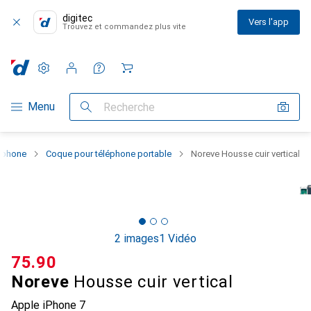
digitec
Vers l'app
Trouvez et commandez plus vite
Paramètres
Compte client
Listes de comparaison
Listes d'envies
Panier
Navigation par catégorie
Menu
Recherche
rtphone
Coque pour téléphone portable
Noreve Housse cuir vertical
2 images
1 Vidéo
CHF
75.90
Noreve
Housse cuir vertical
Apple iPhone 7