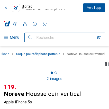
digitec
Vers l'app
Trouvez et commandez plus vite
Paramètres
Compte client
Listes de comparaison
Listes d'envies
Panier
Navigation par catégorie
Menu
Recherche
rtphone
Coque pour téléphone portable
Noreve Housse cuir vertical
2 images
CHF
119.–
Noreve
Housse cuir vertical
Apple iPhone 5s