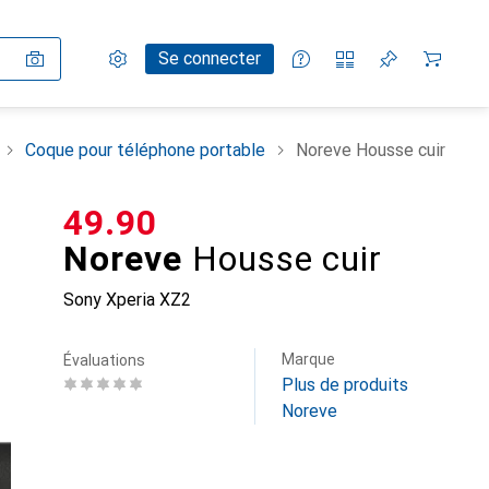
Paramètres
Compte client
Listes de comparaison
Listes d'envies
Panier
Se connecter
Coque pour téléphone portable
Noreve Housse cuir
CHF
49.90
Noreve
Housse cuir
Sony Xperia XZ2
Marque
Évaluations
Plus de produits
Noreve