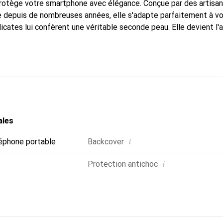
protège votre smartphone avec élégance. Conçue par des artisan
 depuis de nombreuses années, elle s'adapte parfaitement à vo
icates lui confèrent une véritable seconde peau. Elle devient l'
 smartphone. Reconnaissable à l'international pour ses produits 
oix sûr pour une clientèle exigeante.
ales
i
éphone portable
Backcover
i
Protection antichoc