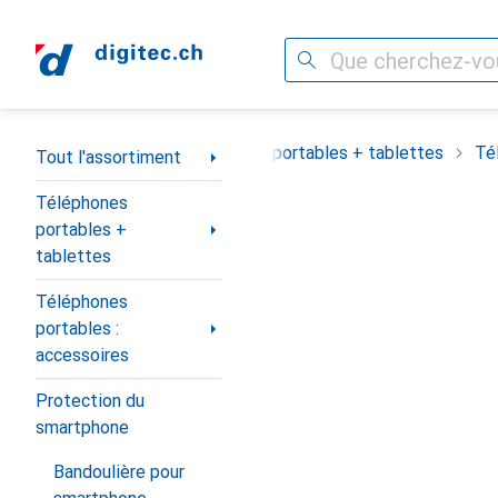
Recherche
Navigation par catégorie
Tout l'assortiment
Téléphones portables + tablettes
Té
Tout l'assortiment
Téléphones
portables +
tablettes
Téléphones
portables :
accessoires
Protection du
smartphone
Bandoulière pour