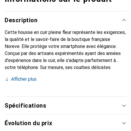
Description
Cette housse en cuir pleine fleur représente les exigences,
la qualité et le savoir-faire de la boutique française
Noreve. Elle protège votre smartphone avec élégance.
Conçue par des artisans expérimentés ayant des années
d'expérience dans le cuir, elle s'adapte parfaitement à
votre téléphone. Sur mesure, ses courbes délicates
offrent une véritable seconde peau. Elle devient
Afficher plus
l'accessoire chic et indispensable pour votre smartphone.
La marque Noreve est reconnue internationalement pour
ses produits de haute qualité et constitue un choix fiable
pour une clientèle exigeante.
Spécifications
Évolution du prix