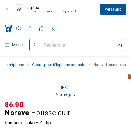
digitec
Vers l'app
Trouvez et commandez plus vite
Paramètres
Compte client
Listes de comparaison
Listes d'envies
Panier
Navigation par catégorie
Menu
Recherche
 du smartphone
Coque pour téléphone portable
Noreve Housse cuir
2 images
CHF
86.90
Noreve
Housse cuir
Samsung Galaxy Z Flip