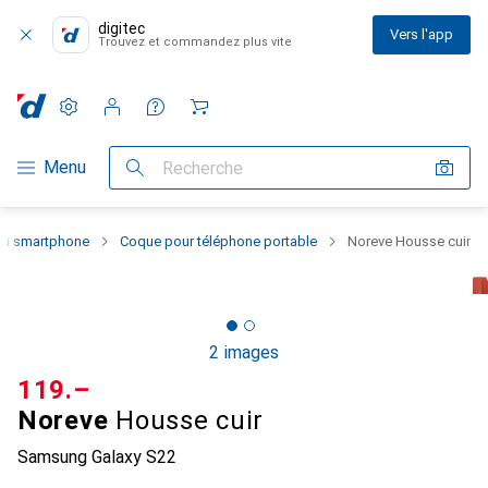
digitec
Vers l'app
Trouvez et commandez plus vite
Paramètres
Compte client
Listes de comparaison
Listes d'envies
Panier
Navigation par catégorie
Menu
Recherche
 du smartphone
Coque pour téléphone portable
Noreve Housse cuir
2 images
CHF
119.–
Noreve
Housse cuir
Samsung Galaxy S22