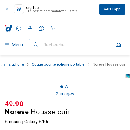
digitec
Vers l'app
Trouvez et commandez plus vite
Paramètres
Compte client
Listes de comparaison
Listes d'envies
Panier
Navigation par catégorie
Menu
Recherche
 du smartphone
Coque pour téléphone portable
Noreve Housse cuir
2 images
CHF
49.90
Noreve
Housse cuir
Samsung Galaxy S10e