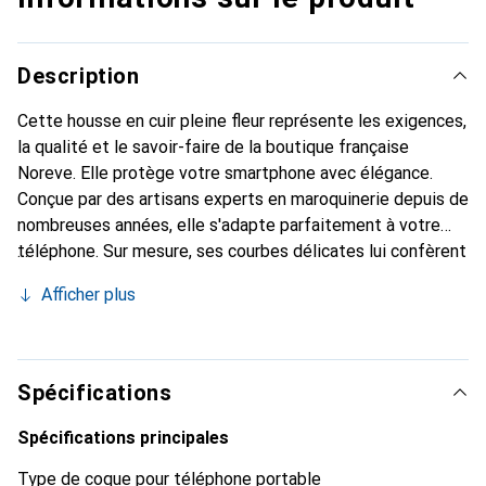
Description
Cette housse en cuir pleine fleur représente les exigences,
la qualité et le savoir-faire de la boutique française
Noreve. Elle protège votre smartphone avec élégance.
Conçue par des artisans experts en maroquinerie depuis de
nombreuses années, elle s'adapte parfaitement à votre
téléphone. Sur mesure, ses courbes délicates lui confèrent
une véritable seconde peau. Elle devient l'accessoire chic
Afficher plus
et indispensable de votre smartphone. Reconnu
internationalement pour ses produits de haute qualité, la
marque Noreve est un choix sûr pour une clientèle
exigeante.
Spécifications
Spécifications principales
Type de coque pour téléphone portable