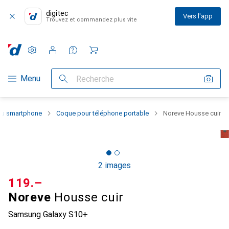
digitec
Vers l'app
Trouvez et commandez plus vite
Paramètres
Compte client
Listes de comparaison
Listes d'envies
Panier
Navigation par catégorie
Menu
Recherche
 du smartphone
Coque pour téléphone portable
Noreve Housse cuir
2 images
CHF
119.–
Noreve
Housse cuir
Samsung Galaxy S10+