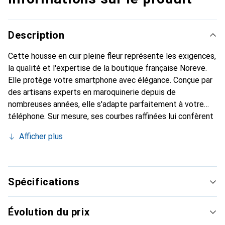
Description
Cette housse en cuir pleine fleur représente les exigences,
la qualité et l'expertise de la boutique française Noreve.
Elle protège votre smartphone avec élégance. Conçue par
des artisans experts en maroquinerie depuis de
nombreuses années, elle s'adapte parfaitement à votre
téléphone. Sur mesure, ses courbes raffinées lui confèrent
une véritable seconde peau. Elle devient l'accessoire chic
Afficher plus
et indispensable pour votre smartphone. Reconnaître
internationalement pour ses produits de haute qualité, la
marque Noreve est un choix sûr pour une clientèle
exigeante.
Spécifications
Évolution du prix