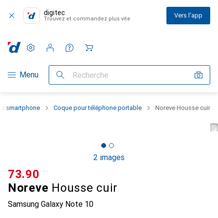
digitec
Vers l'app
Trouvez et commandez plus vite
Paramètres
Compte client
Listes de comparaison
Listes d'envies
Panier
Navigation par catégorie
Menu
Recherche
 du smartphone
Coque pour téléphone portable
Noreve Housse cuir
2 images
CHF
73.90
Noreve
Housse cuir
Samsung Galaxy Note 10